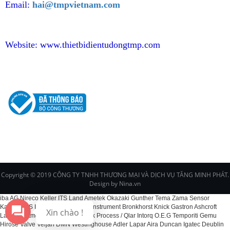
Email:
hai@tmpvietnam.com
Website:
www.thietbidientudongtmp.com
CHÍNH SÁCH
Copyright © 2019 CÔNG TY TNHH THƯƠNG MẠI VÀ DỊCH VỤ TĂNG MINH PHÁT.
Design by Nina.vn
iba AG Nireco Keller ITS Land Ametek Okazaki Gunther Tema Zama Sensor
Kawaso CS Instruments EPI Fox Instrument Bronkhorst Knick Gastron Ashcroft
Xin chào !
Labom Dittmer Kelk BCS Schenck Process / Qlar Intorq O.E.G Temporiti Gemu
Hirose Valve Veljan DMN Westinghouse Adler Lapar Aira Duncan Igatec Deublin