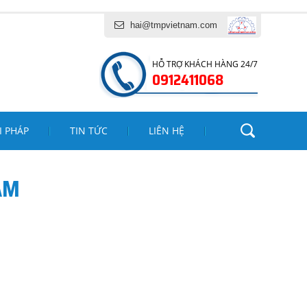
I VÀ DỊCH VỤ TĂNG MINH PHÁT
hai@tmpvietnam.com
HỖ TRỢ KHÁCH HÀNG 24/7
0912411068
I PHÁP
TIN TỨC
LIÊN HỆ
AM