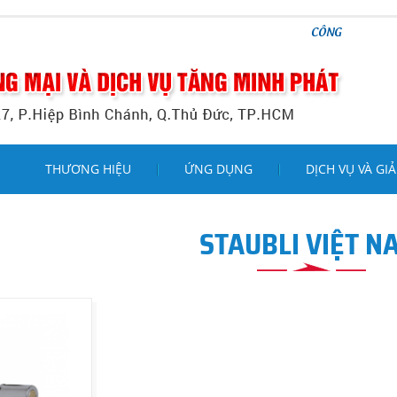
CÔNG TY TNHH THƯƠNG MẠ
THƯƠNG HIỆU
ỨNG DỤNG
DỊCH VỤ VÀ GIẢ
STAUBLI VIỆT N