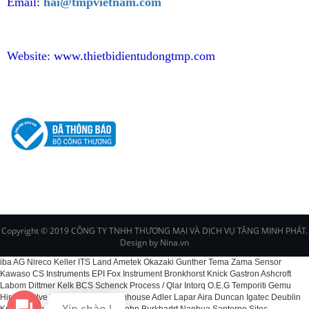
Email:
hai@tmpvietnam.com
Website:
www.thietbidientudongtmp.com
CHÍNH SÁCH
Copyright © 2019 CÔNG TY TNHH THƯƠNG MẠI VÀ DỊCH VỤ TĂNG MINH PHÁT.
Design by Nina.vn
iba AG Nireco Keller ITS Land Ametek Okazaki Gunther Tema Zama Sensor
Kawaso CS Instruments EPI Fox Instrument Bronkhorst Knick Gastron Ashcroft
Labom Dittmer Kelk BCS Schenck Process / Qlar Intorq O.E.G Temporiti Gemu
Hirose Valve Veljan DMN Westinghouse Adler Lapar Aira Duncan Igatec Deublin
Kracht Rommer Fordertechnik Spohn Burkhadrt Nanhua Santerno Sitec