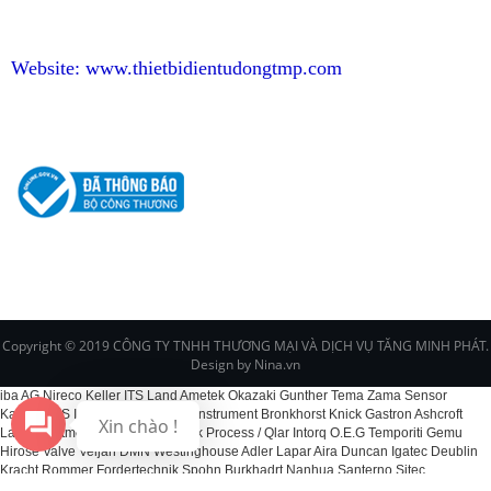
Website:
www.thietbidientudongtmp.com
CHÍNH SÁCH
Copyright © 2019 CÔNG TY TNHH THƯƠNG MẠI VÀ DỊCH VỤ TĂNG MINH PHÁT.
Design by Nina.vn
iba AG Nireco Keller ITS Land Ametek Okazaki Gunther Tema Zama Sensor
Kawaso CS Instruments EPI Fox Instrument Bronkhorst Knick Gastron Ashcroft
Xin chào !
Labom Dittmer Kelk BCS Schenck Process / Qlar Intorq O.E.G Temporiti Gemu
Hirose Valve Veljan DMN Westinghouse Adler Lapar Aira Duncan Igatec Deublin
Kracht Rommer Fordertechnik Spohn Burkhadrt Nanhua Santerno Sitec
Matsushima Koganei Ohkura Bircher Comet Systems Redlion TDK Lambda Block