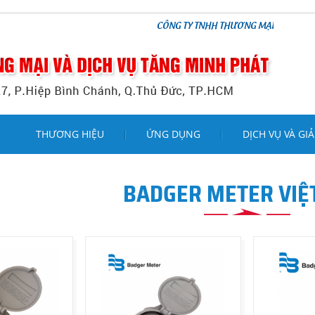
CÔNG TY TNHH THƯƠNG MẠI VÀ DỊCH VỤ TĂNG M
THƯƠNG HIỆU
ỨNG DỤNG
DỊCH VỤ VÀ GIẢ
BADGER METER VIỆ