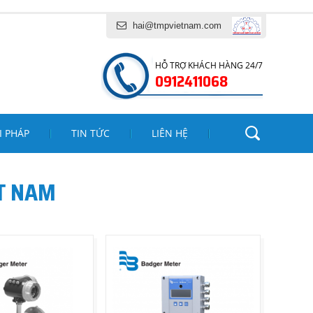
INH PHÁT
hai@tmpvietnam.com
HỖ TRỢ KHÁCH HÀNG 24/7
0912411068
I PHÁP
TIN TỨC
LIÊN HỆ
T NAM