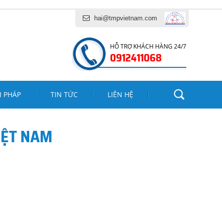
ĂNG MINH PHÁT
hai@tmpvietnam.com
HỖ TRỢ KHÁCH HÀNG 24/7
0912411068
I PHÁP
TIN TỨC
LIÊN HỆ
IỆT NAM