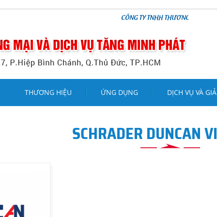
CÔNG TY TNHH THƯƠNG MẠI VÀ DỊCH VỤ T
THƯƠNG HIỆU
ỨNG DỤNG
DỊCH VỤ VÀ GIẢ
SCHRADER DUNCAN V