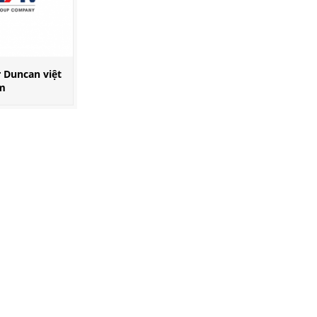
r Duncan việt
m