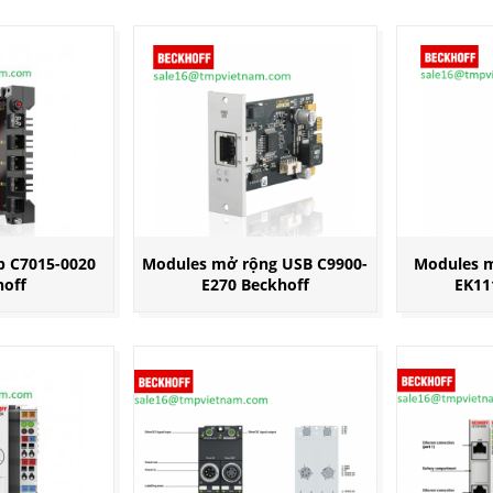
p C7015-0020
Modules mở rộng USB C9900-
Modules m
hoff
E270 Beckhoff
EK11