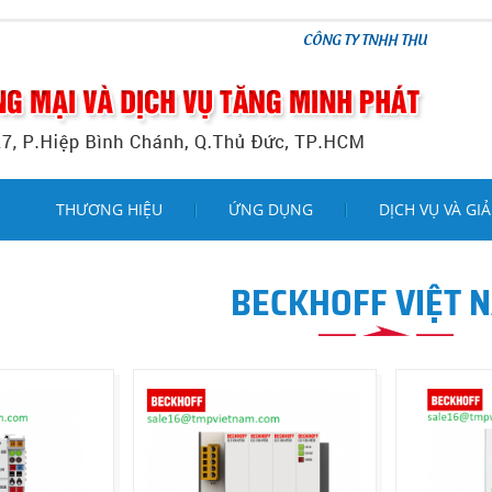
CÔNG TY TNHH THƯƠNG MẠI VÀ DỊCH VỤ 
THƯƠNG HIỆU
ỨNG DỤNG
DỊCH VỤ VÀ GIẢ
BECKHOFF VIỆT 