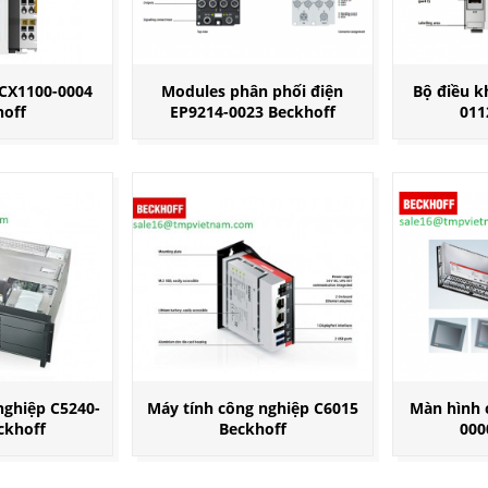
 CX1100-0004
Modules phân phối điện
Bộ điều k
hoff
EP9214-0023 Beckhoff
011
nghiệp C5240-
Máy tính công nghiệp C6015
Màn hình 
ckhoff
Beckhoff
000