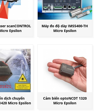
aser scanCONTROL
Máy đo độ dày IMS5400-TH
Micro Epsilon
Micro Epsilon
n dịch chuyển
Cảm biến optoNCDT 1320
420 Micro Epsilon
Micro Epsilon