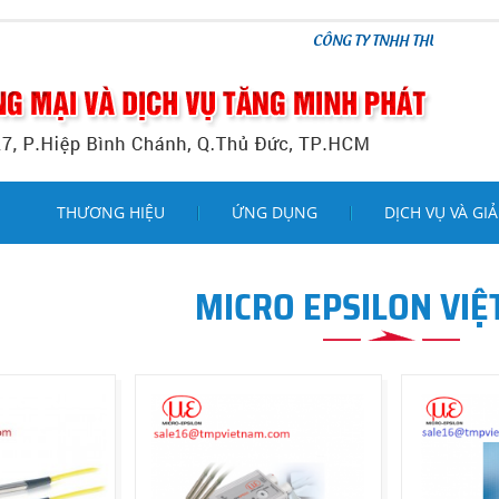
CÔNG TY TNHH THƯƠNG MẠI VÀ DỊCH V
THƯƠNG HIỆU
ỨNG DỤNG
DỊCH VỤ VÀ GIẢ
MICRO EPSILON VIỆ