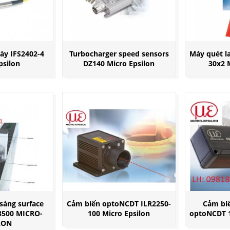
ày IFS2402-4
Turbocharger speed sensors
Máy quét l
psilon
DZ140 Micro Epsilon
30x2 
sáng surface
Cảm biến optoNCDT ILR2250-
Cảm biế
3500 MICRO-
100 Micro Epsilon
optoNCDT 1
LON