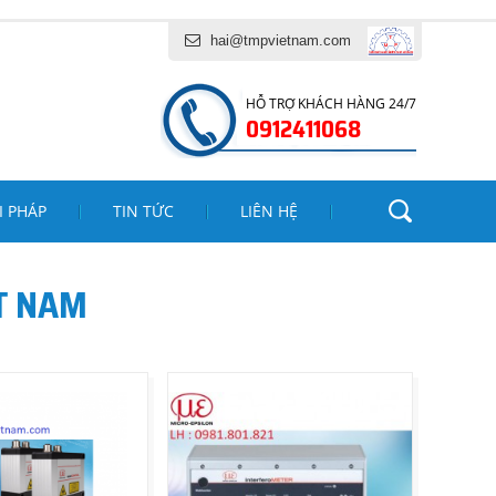
Ụ TĂNG MINH PHÁT
hai@tmpvietnam.com
HỖ TRỢ KHÁCH HÀNG 24/7
0912411068
I PHÁP
TIN TỨC
LIÊN HỆ
T NAM