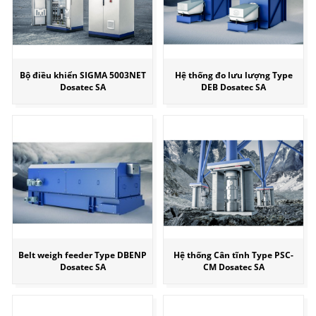
Bộ điều khiển SIGMA 5003NET
Hệ thống đo lưu lượng Type
Dosatec SA
DEB Dosatec SA
Belt weigh feeder Type DBENP
Hệ thống Cân tĩnh Type PSC-
Dosatec SA
CM Dosatec SA