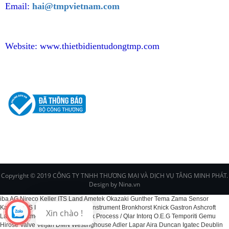
Email:
hai@tmpvietnam.com
Website:
www.thietbidientudongtmp.com
CHÍNH SÁCH
Copyright © 2019 CÔNG TY TNHH THƯƠNG MẠI VÀ DỊCH VỤ TĂNG MINH PHÁT.
Design by Nina.vn
iba AG Nireco Keller ITS Land Ametek Okazaki Gunther Tema Zama Sensor
Kawaso CS Instruments EPI Fox Instrument Bronkhorst Knick Gastron Ashcroft
Xin chào !
Labom Dittmer Kelk BCS Schenck Process / Qlar Intorq O.E.G Temporiti Gemu
Hirose Valve Veljan DMN Westinghouse Adler Lapar Aira Duncan Igatec Deublin