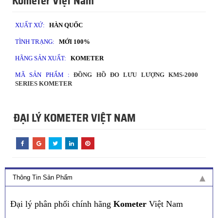
Kometer Việt Nam
XUẤT XỨ:
HÀN QUỐC
TÌNH TRẠNG:
MỚI 100%
HÃNG SẢN XUẤT:
KOMETER
MÃ SẢN PHẨM :
ĐỒNG HỒ ĐO LƯU LƯỢNG KMS-2000
SERIES KOMETER
ĐẠI LÝ KOMETER VIỆT NAM
Thông Tin Sản Phẩm
Đại lý phân phối chính hãng
Kometer
Việt Nam