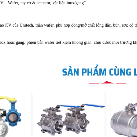
V – Wafer, tay cơ & actuator, vật liệu inox/gang”
ao KV của Unitech, thân wafer, phù hợp đóng/mở chất lỏng đặc, bùn, sợi; có th
inox hoặc gang, phiên bản wafer tiết kiệm không gian, chịu được môi trường kh
SẢN PHẨM CÙNG 