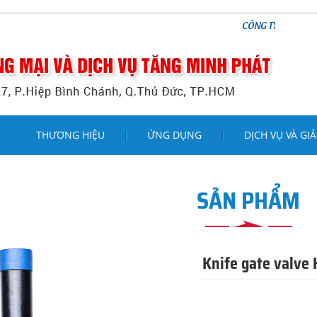
CÔNG TY TNHH THƯƠNG MẠI V
THƯƠNG HIỆU
ỨNG DỤNG
DỊCH VỤ VÀ GIẢ
SẢN PHẨM
Knife gate valve 