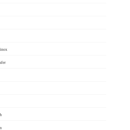
 inox
afer
h
m