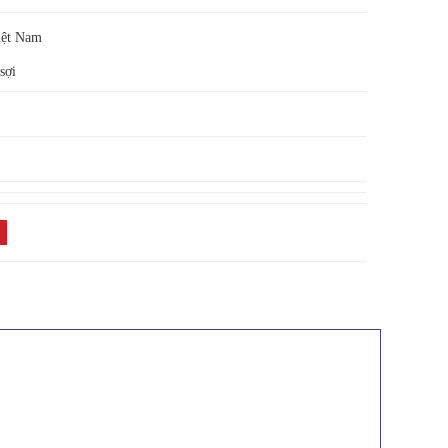
Việt Nam
sợi