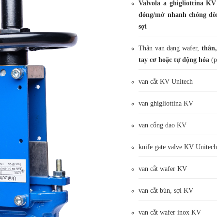
Valvola a ghigliottina KV
đóng/mở nhanh chóng dò
sợi
Thân van dạng wafer,
thân,
tay cơ hoặc tự động hóa
(p
van cắt KV Unitech
van ghigliottina KV
van cổng dao KV
knife gate valve KV Unitec
van cắt wafer KV
van cắt bùn, sợi KV
van cắt wafer inox KV