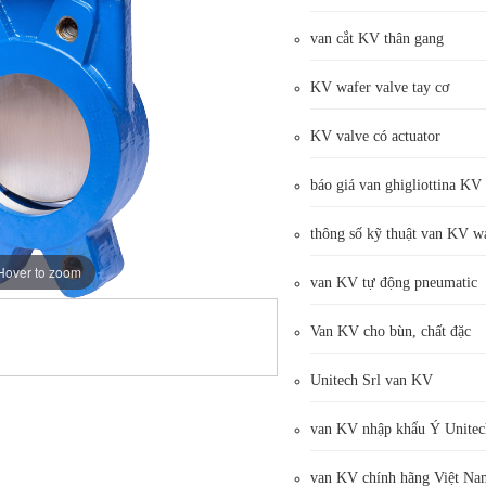
van cắt KV thân gang
KV wafer valve tay cơ
KV valve có actuator
báo giá van ghigliottina KV
thông số kỹ thuật van KV w
Hover to zoom
van KV tự động pneumatic
Van KV cho bùn, chất đặc
Unitech Srl van KV
van KV nhập khẩu Ý Unitec
van KV chính hãng Việt Na