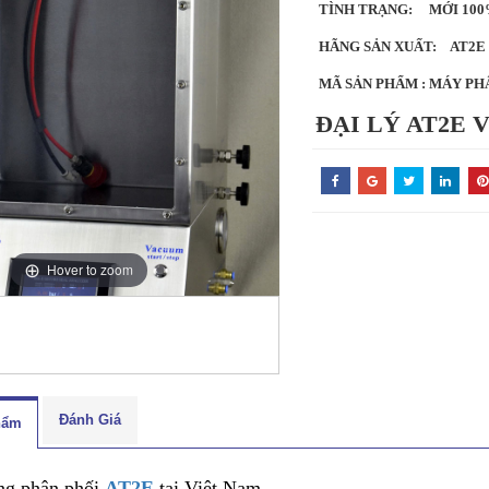
TÌNH TRẠNG:
MỚI 10
HÃNG SẢN XUẤT:
AT2E
MÃ SẢN PHẨM :
MÁY PHÂ
ĐẠI LÝ AT2E 
Hover to zoom
Đánh Giá
hẩm
ãng phân phối
AT2E
tại Việt Nam