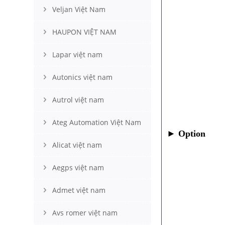
Veljan Việt Nam
• 2 
HAUPON VIỆT NAM
• Cà
Lapar việt nam
• Ng
• Ng
Autonics việt nam
• Kíc
Autrol việt nam
• Kh
Ateg Automation Việt Nam
►
Option
Alicat việt nam
• 3 stage
Aegps việt nam
Admet việt nam
Avs romer việt nam