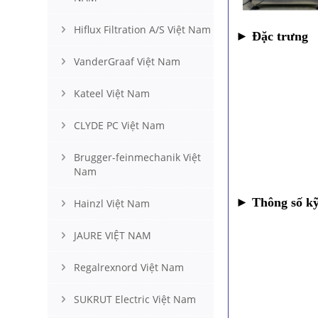
Hiflux Filtration A/S Việt Nam
►
Đặc trưng
VanderGraaf Việt Nam
• Làm cho việ
• Được
Kateel Việt Nam
• Chố
CLYDE PC Việt Nam
• Cài đ
Brugger-feinmechanik Việt
Nam
• Thiết
►
Thông số kỹ
Hainzl Việt Nam
• Phạm v
JAURE VIỆT NAM
• Độ
Regalrexnord Việt Nam
• Th
SUKRUT Electric Việt Nam
• Đ