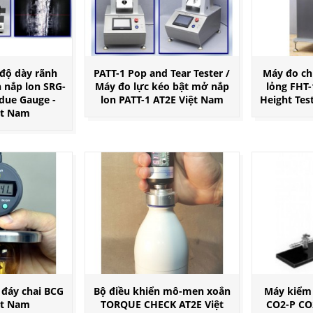
độ dày rãnh
PATT-1 Pop and Tear Tester /
Máy đo ch
 nắp lon SRG-
Máy đo lực kéo bật mở nắp
lỏng FHT-
idue Gauge -
lon PATT-1 AT2E Việt Nam
Height Tes
ệt Nam
 đáy chai BCG
Bộ điều khiển mô-men xoắn
Máy kiểm 
ệt Nam
TORQUE CHECK AT2E Việt
CO2-P CO