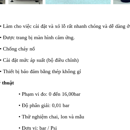
c cài đặt và xỏ lỗ rất nhanh chóng và dễ dàng ở bấ
 trang bị màn hình cảm ứng.
ng cháy nổ
ặt mức áp suất (bộ điều chỉnh)
 bị bảo đảm bằng thép không gỉ
 thuật
i đo: 0 đến 16,00bar
 phân giải: 0,01 bar
ử nghiệm chai, lon và mẫu
ơn vị: bar / Psi