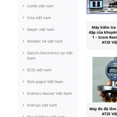
Cemb việt nam
Ceia việt nam
Máy kiểm tra 
Dwyer việt nam
dập của khuyên
1 – Score Res
Dosatec SA việt nam
AT2E Vi
Daiichi-Electronics tại Việt
Nam
ECDI việt nam
Ebm-papst Việt Nam
Endress Hauser Việt Nam
Enersys việt nam
Máy đo độ lõm
AT2E Vi
Elco holding việt nam