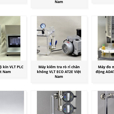
Nam
ộ kín VLT PLC
Máy kiểm tra rò rỉ chân
Máy đo 
ệt Nam
không VLT ECO AT2E Việt
động ADAT
Nam