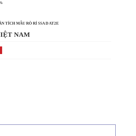
0%
N TÍCH MẪU RÒ RỈ SSA D AT2E
VIỆT NAM