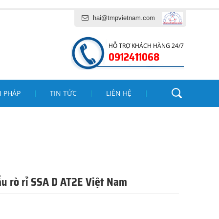
ỊCH VỤ TĂNG MINH PHÁT
hai@tmpvietnam.com
HỖ TRỢ KHÁCH HÀNG 24/7
0912411068
I PHÁP
TIN TỨC
LIÊN HỆ
u rò rỉ SSA D AT2E Việt Nam