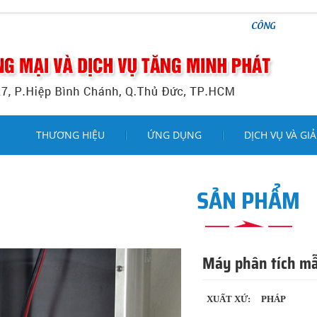
CÔNG TY TNHH THƯƠNG MẠI VÀ D
THƯƠNG HIỆU
ỨNG DỤNG
DỊCH VỤ VÀ GIẢ
SẢN PHẨM
Máy phân tích mẫ
XUẤT XỨ:
PHÁP