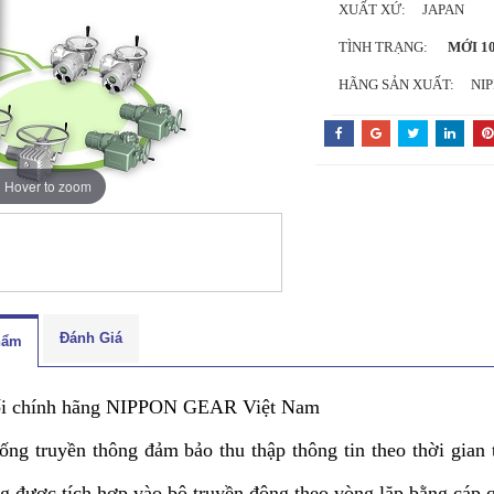
XUẤT XỨ:
JAPAN
TÌNH TRẠNG:
MỚI 1
HÃNG SẢN XUẤT:
NI
Hover to zoom
Đánh Giá
hẩm
hối chính hãng NIPPON GEAR Việt Nam
ống truyền thông đảm bảo thu thập thông tin theo thời gian 
g được tích hợp vào bộ truyền động theo vòng lặp bằng cáp 