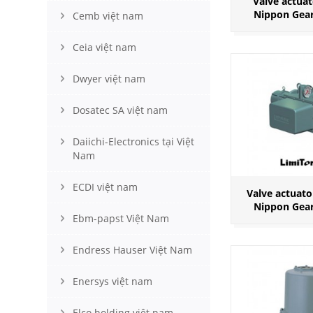
Valve actuat
Nippon Gea
Cemb việt nam
Ceia việt nam
Dwyer việt nam
Dosatec SA việt nam
Daiichi-Electronics tại Việt
Nam
ECDI việt nam
Valve actuato
Nippon Gea
Ebm-papst Việt Nam
Endress Hauser Việt Nam
Enersys việt nam
Elco holding việt nam