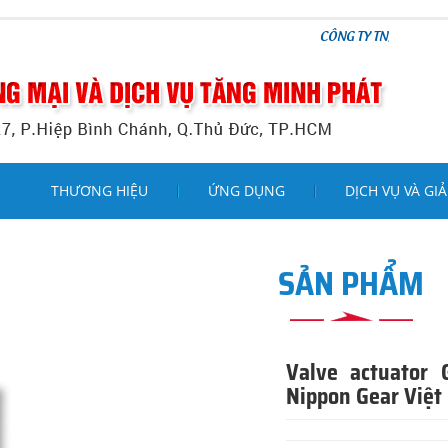
CÔNG TY TNHH THƯƠNG MẠI VÀ DỊ
THƯƠNG HIỆU
ỨNG DỤNG
DỊCH VỤ VÀ GIẢ
SẢN PHẨM
Valve actuator 
Nippon Gear Việ