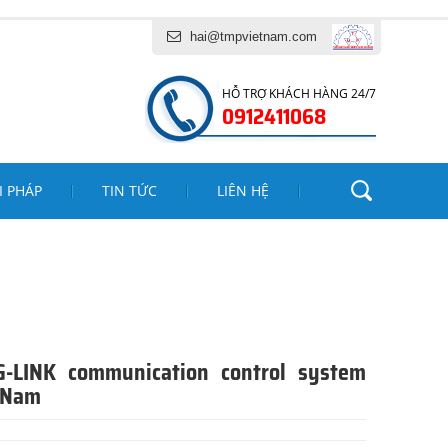
CH VỤ TĂNG MINH PHÁT
hai@tmpvietnam.com
HỖ TRỢ KHÁCH HÀNG 24/7
0912411068
I PHÁP
TIN TỨC
LIÊN HỆ
G-LINK communication control system
t Nam