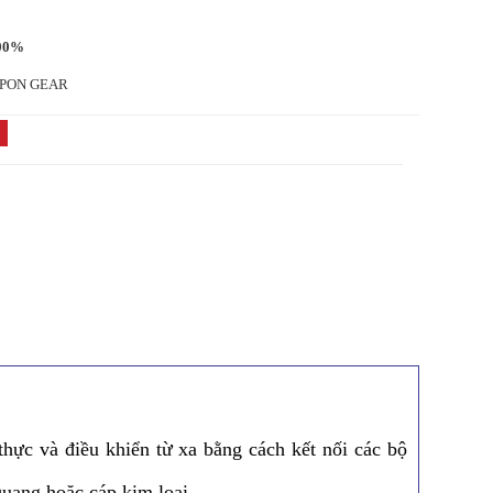
00%
PPON GEAR
thực và điều khiển từ xa bằng cách kết nối các bộ
quang hoặc cáp kim loại.