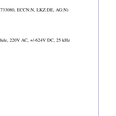
:84733080, ECCN:N, LKZ:DE, AG:N)
module, 220V AC, +/-624V DC, 25 kHz