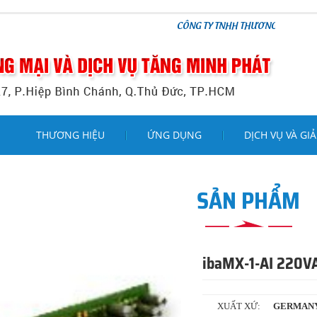
CÔNG TY TNHH THƯƠNG MẠI VÀ DỊCH VỤ TĂNG MI
THƯƠNG HIỆU
ỨNG DỤNG
DỊCH VỤ VÀ GIẢ
SẢN PHẨM
ibaMX-1-AI 220V
XUẤT XỨ:
GERMAN