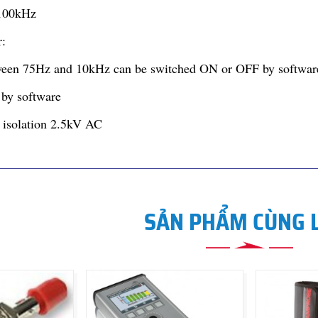
 100kHz
r:
ween 75Hz and 10kHz can be switched ON or OFF by softwar
 by software
c isolation 2.5kV AC
SẢN PHẨM CÙNG 