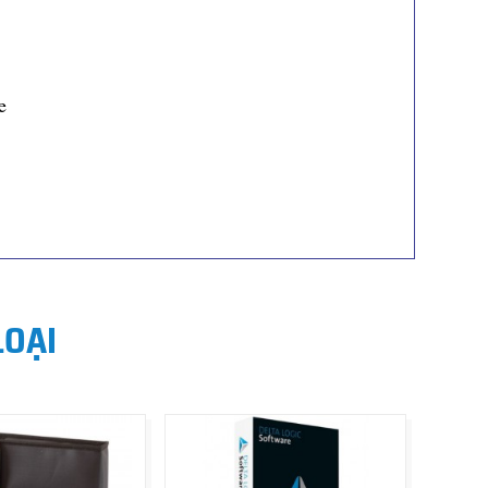
e
LOẠI