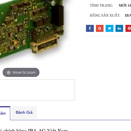
TÌNH TRẠNG:
MỚI 1
HÃNG SẢN XUẤT:
IBA
Hover to zoom
Đánh Giá
hẩm
ối chính hãng IBA AG Việt Nam