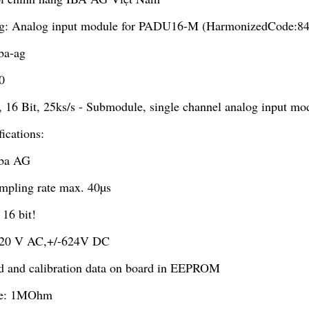
ing: Analog input module for PADU16-M (HarmonizedCode
ba-ag
0
 16 Bit, 25ks/s - Submodule, single channel analog input 
ications:
iba AG
mpling rate max. 40µs
16 bit!
 220 V AC,+/-624V DC
ed and calibration data on board in EEPROM
ce: 1MOhm