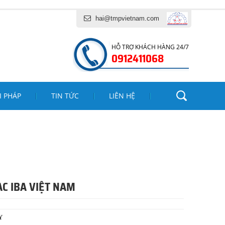
NH PHÁT
hai@tmpvietnam.com
HỖ TRỢ KHÁCH HÀNG 24/7
0912411068
I PHÁP
TIN TỨC
LIÊN HỆ
AC IBA VIỆT NAM
Y