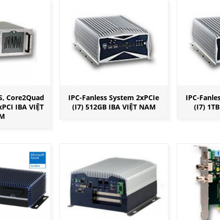
S, Core2Quad
IPC-Fanless System 2xPCIe
IPC-Fanle
xPCI IBA VIỆT
(I7) 512GB IBA VIỆT NAM
(I7) 1T
M