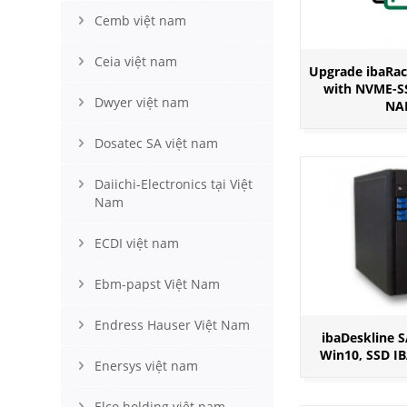
Cemb việt nam
Ceia việt nam
Upgrade ibaRa
with NVME-S
Dwyer việt nam
NA
Dosatec SA việt nam
Daiichi-Electronics tại Việt
Nam
ECDI việt nam
Ebm-papst Việt Nam
Endress Hauser Việt Nam
ibaDeskline S
Win10, SSD I
Enersys việt nam
Elco holding việt nam