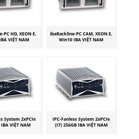
ne-PC HD, XEON E,
ibaRackline-PC CAM, XEON E,
IBA VIỆT NAM
Win10 IBA VIỆT NAM
ss System 2xPCIe
IPC-Fanless System 2xPCIe
B IBA VIỆT NAM
(I7) 256GB IBA VIỆT NAM