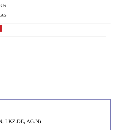
00%
 AG
N:N, LKZ:DE, AG:N)