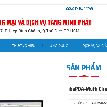
CÔNG TY TNHH THƯƠNG MẠI VÀ DỊCH VỤ TĂ
THƯƠNG HIỆU
ỨNG DỤNG
DỊCH VỤ VÀ GIẢ
SẢN PHẨM
ibaPDA-Multi Cli
XUẤT XỨ:
GERMAN