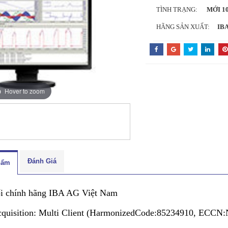
TÌNH TRẠNG:
MỚI 1
HÃNG SẢN XUẤT:
IBA
Hover to zoom
Đánh Giá
hẩm
ối chính hãng IBA AG Việt Nam
cquisition: Multi Client (HarmonizedCode:85234910, ECC