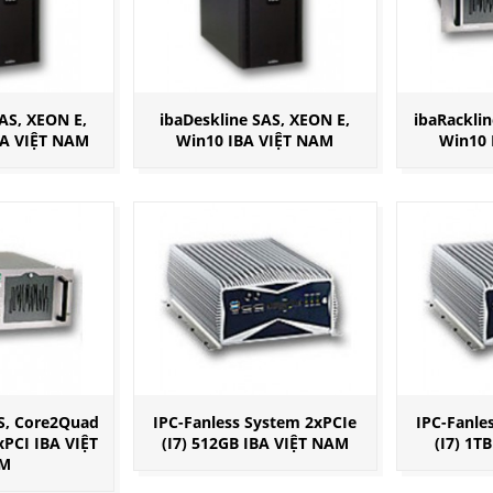
AS, XEON E,
ibaDeskline SAS, XEON E,
ibaRackli
BA VIỆT NAM
Win10 IBA VIỆT NAM
Win10 
S, Core2Quad
IPC-Fanless System 2xPCIe
IPC-Fanle
xPCI IBA VIỆT
(I7) 512GB IBA VIỆT NAM
(I7) 1T
M