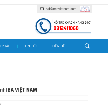
NG MINH PHÁT
hai@tmpvietnam.com
HỖ TRỢ KHÁCH HÀNG 24/7
0912411068
I PHÁP
TIN TỨC
LIÊN HỆ
ent IBA VIỆT NAM
Y