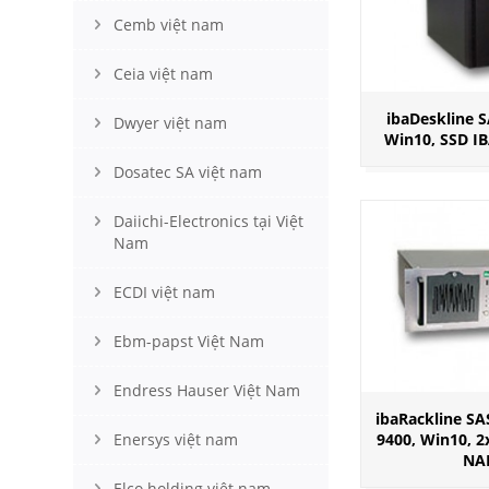
Cemb việt nam
Ceia việt nam
ibaDeskline S
Dwyer việt nam
Win10, SSD I
Dosatec SA việt nam
Daiichi-Electronics tại Việt
Nam
ECDI việt nam
Ebm-papst Việt Nam
Endress Hauser Việt Nam
ibaRackline SA
9400, Win10, 2
Enersys việt nam
NA
Elco holding việt nam